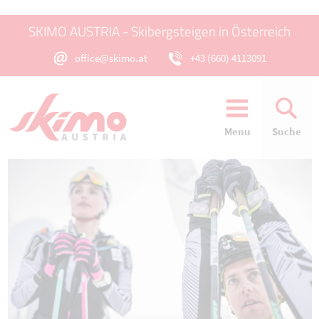
SKIMO AUSTRIA - Skibergsteigen in Österreich
office@skimo.at
+43 (660) 4113091
Menu
Suche