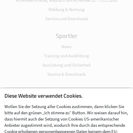
Achensee Xtreme, Maurach am Achensee 22. – 23.2.2025
Meldung & Wertung
Service und Downloads
Sportler
News
Training und Ausbildung
Ausrüstung und Sicherheit
Service & Downloads
Diese Website verwendet Cookies.
Impressum
Wollen Sie der Setzung aller Cookies zustimmen, dann klicken Sie
Datenschutz
bitte auf den grünen „Ich stimme zu“ Button. Wir weisen darauf hin,
Cookie-Einstellungen
dass hiermit auch der Setzung von Cookies US-amerikanischer
Anbieter zugestimmt wird, wodurch Ihre durch das entsprechende
AGB
Cookie erhobenen personenbezogenen Daten keinem dem EU-