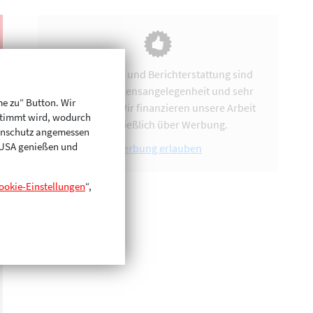
Vereinsarbeit und Berichterstattung sind
uns eine Herzensangelegenheit und sehr
me zu“ Button. Wir
zeitintensiv. Wir finanzieren unsere Arbeit
stimmt wird, wodurch
ausschließlich über Werbung.
enschutz angemessen
n USA genießen und
Werbung erlauben
ookie-Einstellungen
“,