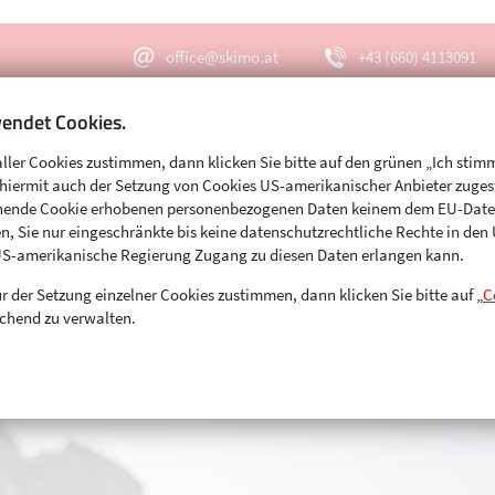
office@skimo.at
+43 (660) 4113091
endet Cookies.
aller Cookies zustimmen, dann klicken Sie bitte auf den grünen „Ich stim
Menu
Suche
s hiermit auch der Setzung von Cookies US-amerikanischer Anbieter zuge
echende Cookie erhobenen personenbezogenen Daten keinem dem EU-Dat
n, Sie nur eingeschränkte bis keine datenschutzrechtliche Rechte in de
US-amerikanische Regierung Zugang zu diesen Daten erlangen kann.
r der Setzung einzelner Cookies zustimmen, dann klicken Sie bitte auf „
C
chend zu verwalten.