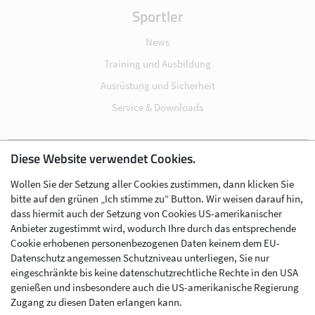
Sportler
News
Training und Ausbildung
Ausrüstung und Sicherheit
Service & Downloads
Diese Website verwendet Cookies.
Impressum
Wollen Sie der Setzung aller Cookies zustimmen, dann klicken Sie
Datenschutz
bitte auf den grünen „Ich stimme zu“ Button. Wir weisen darauf hin,
Cookie-Einstellungen
dass hiermit auch der Setzung von Cookies US-amerikanischer
Anbieter zugestimmt wird, wodurch Ihre durch das entsprechende
AGB
Cookie erhobenen personenbezogenen Daten keinem dem EU-
Kontakt
Datenschutz angemessen Schutzniveau unterliegen, Sie nur
eingeschränkte bis keine datenschutzrechtliche Rechte in den USA
Werben im Skibergsteigen
genießen und insbesondere auch die US-amerikanische Regierung
Zugang zu diesen Daten erlangen kann.