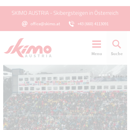
SKIMO AUSTRIA - Skibergsteigen in Österreich
office@skimo.at
+43 (660) 4113091
Menu
Suche