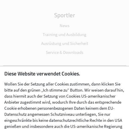
Sportler
News
Training und Ausbildung
Ausrüstung und Sicherheit
Service & Downloads
Diese Website verwendet Cookies.
Impressum
Wollen Sie der Setzung aller Cookies zustimmen, dann klicken Sie
Datenschutz
bitte auf den grünen „Ich stimme zu“ Button. Wir weisen darauf hin,
Cookie-Einstellungen
dass hiermit auch der Setzung von Cookies US-amerikanischer
Anbieter zugestimmt wird, wodurch Ihre durch das entsprechende
AGB
Cookie erhobenen personenbezogenen Daten keinem dem EU-
Kontakt
Datenschutz angemessen Schutzniveau unterliegen, Sie nur
eingeschränkte bis keine datenschutzrechtliche Rechte in den USA
Werben im Skibergsteigen
genießen und insbesondere auch die US-amerikanische Regierung