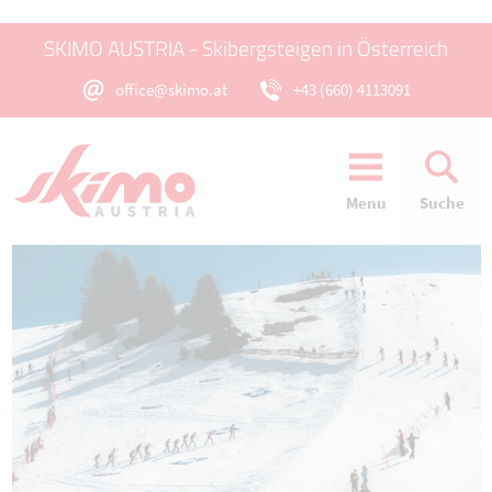
SKIMO AUSTRIA - Skibergsteigen in Österreich
office@skimo.at
+43 (660) 4113091
Menu
Suche