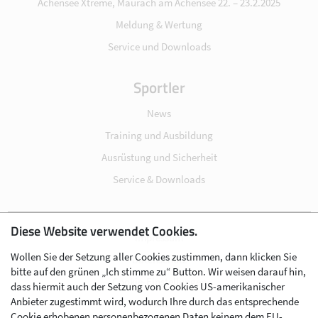
Achensee Xtreme, Maurach am Achensee 22. – 23.2.2025
Meldung & Wertung
Service und Downloads
Sportler
News
Training und Ausbildung
Ausrüstung und Sicherheit
Service & Downloads
Diese Website verwendet Cookies.
Impressum
Wollen Sie der Setzung aller Cookies zustimmen, dann klicken Sie
Datenschutz
bitte auf den grünen „Ich stimme zu“ Button. Wir weisen darauf hin,
Cookie-Einstellungen
dass hiermit auch der Setzung von Cookies US-amerikanischer
Anbieter zugestimmt wird, wodurch Ihre durch das entsprechende
AGB
Cookie erhobenen personenbezogenen Daten keinem dem EU-