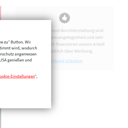
Vereinsarbeit und Berichterstattung sind
uns eine Herzensangelegenheit und sehr
me zu“ Button. Wir
zeitintensiv. Wir finanzieren unsere Arbeit
stimmt wird, wodurch
ausschließlich über Werbung.
enschutz angemessen
n USA genießen und
Werbung erlauben
ookie-Einstellungen
“,