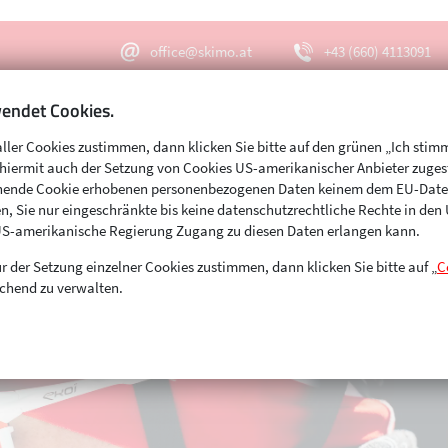
office@skimo.at
+43 (660) 4113091
endet Cookies.
aller Cookies zustimmen, dann klicken Sie bitte auf den grünen „Ich stim
Menu
Suche
s hiermit auch der Setzung von Cookies US-amerikanischer Anbieter zuge
echende Cookie erhobenen personenbezogenen Daten keinem dem EU-Dat
n, Sie nur eingeschränkte bis keine datenschutzrechtliche Rechte in de
US-amerikanische Regierung Zugang zu diesen Daten erlangen kann.
r der Setzung einzelner Cookies zustimmen, dann klicken Sie bitte auf „
C
chend zu verwalten.