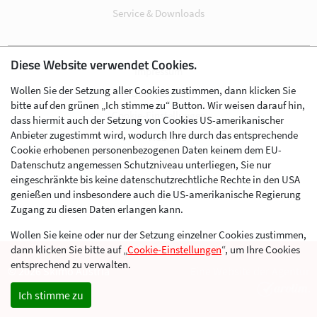
Service & Downloads
Diese Website verwendet Cookies.
Impressum
Wollen Sie der Setzung aller Cookies zustimmen, dann klicken Sie
Datenschutz
bitte auf den grünen „Ich stimme zu“ Button. Wir weisen darauf hin,
Cookie-Einstellungen
dass hiermit auch der Setzung von Cookies US-amerikanischer
Anbieter zugestimmt wird, wodurch Ihre durch das entsprechende
AGB
Cookie erhobenen personenbezogenen Daten keinem dem EU-
Kontakt
Datenschutz angemessen Schutzniveau unterliegen, Sie nur
eingeschränkte bis keine datenschutzrechtliche Rechte in den USA
Werben im Skibergsteigen
genießen und insbesondere auch die US-amerikanische Regierung
Zugang zu diesen Daten erlangen kann.
Wollen Sie keine oder nur der Setzung einzelner Cookies zustimmen,
dann klicken Sie bitte auf „
Cookie-Einstellungen
“, um Ihre Cookies
entsprechend zu verwalten.
© 2026 Skimo Austria
Eine Website der Agentur
Ich stimme zu