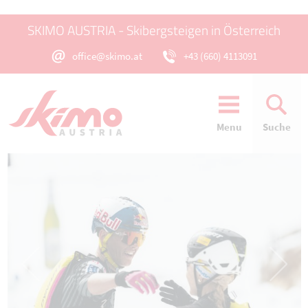
SKIMO AUSTRIA - Skibergsteigen in Österreich
office@skimo.at
+43 (660) 4113091
Menu
Suche