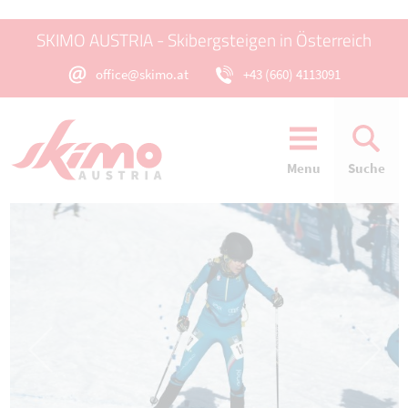
SKIMO AUSTRIA - Skibergsteigen in Österreich
office@skimo.at
+43 (660) 4113091
Menu
Suche