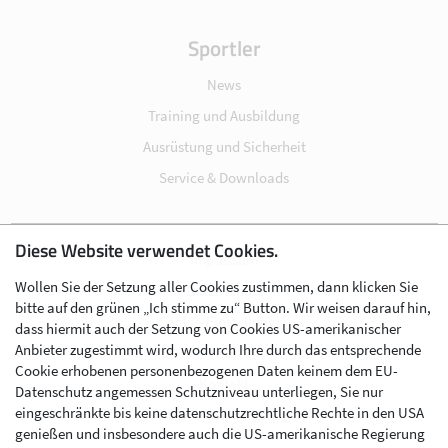
Sportler
News
Training und Ausbildung
Ausrüstung und Sicherheit
Service & Downloads
Diese Website verwendet Cookies.
Impressum
Wollen Sie der Setzung aller Cookies zustimmen, dann klicken Sie
Datenschutz
bitte auf den grünen „Ich stimme zu“ Button. Wir weisen darauf hin,
Cookie-Einstellungen
dass hiermit auch der Setzung von Cookies US-amerikanischer
Anbieter zugestimmt wird, wodurch Ihre durch das entsprechende
AGB
Cookie erhobenen personenbezogenen Daten keinem dem EU-
Kontakt
Datenschutz angemessen Schutzniveau unterliegen, Sie nur
eingeschränkte bis keine datenschutzrechtliche Rechte in den USA
Werben im Skibergsteigen
genießen und insbesondere auch die US-amerikanische Regierung