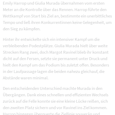
Emily Harrop und Giulia Murada übernahmen vom ersten
Meter an die Kontrolle über das Rennen. Harrop führte den
Wettkampf von Start bis Ziel an, bestimmte ein unerbittliches
Tempo und ließ ihren Konkurrentinnen keine Gelegenheit, um
den Sieg zu kämpfen.
Hinter ihr entwickelte sich ein intensiver Kampf um die
verbleibenden Podestplätze. Giulia Murada hielt über weite
Strecken Rang zwei, doch Margot Ravinel blieb ihr konstant
dicht auf den Fersen, setzte sie permanent unter Druck und
hielt den Kampf um das Podium bis zuletzt offen. Besonders
in der Laufpassage lagen die beiden nahezu gleichauf, die
Abstände waren minimal.
Den entscheidenden Unterschied machte Murada in den
Übergängen. Dank eines schnellen und effizienten Wechsels
zurück auf die Felle konnte sie eine kleine Lücke reißen, sich
den zweiten Platz sichern und vor Ravinel ins Ziel kommen.
Harrop hingegen überquerte die Ziellinie souverän und