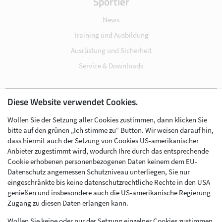
Sportler
News
Training und Ausbildung
Ausrüstung und Sicherheit
Service & Downloads
Diese Website verwendet Cookies.
Impressum
Wollen Sie der Setzung aller Cookies zustimmen, dann klicken Sie
Datenschutz
bitte auf den grünen „Ich stimme zu“ Button. Wir weisen darauf hin,
Cookie-Einstellungen
dass hiermit auch der Setzung von Cookies US-amerikanischer
Anbieter zugestimmt wird, wodurch Ihre durch das entsprechende
AGB
Cookie erhobenen personenbezogenen Daten keinem dem EU-
Kontakt
Datenschutz angemessen Schutzniveau unterliegen, Sie nur
eingeschränkte bis keine datenschutzrechtliche Rechte in den USA
Werben im Skibergsteigen
genießen und insbesondere auch die US-amerikanische Regierung
Zugang zu diesen Daten erlangen kann.
Wollen Sie keine oder nur der Setzung einzelner Cookies zustimmen,