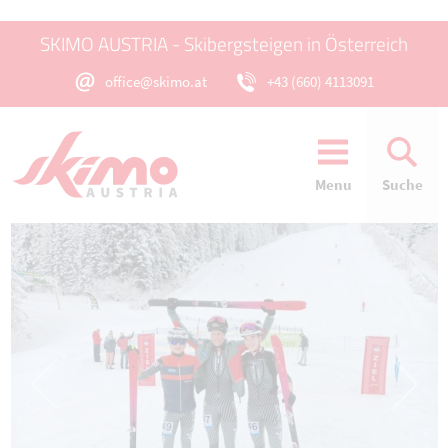
SKIMO AUSTRIA - Skibergsteigen in Österreich
office@skimo.at
+43 (660) 4113091
Menu
Suche