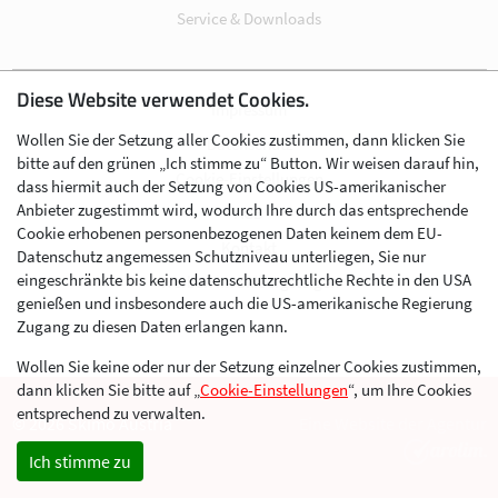
Service & Downloads
Diese Website verwendet Cookies.
Impressum
Wollen Sie der Setzung aller Cookies zustimmen, dann klicken Sie
Datenschutz
bitte auf den grünen „Ich stimme zu“ Button. Wir weisen darauf hin,
Cookie-Einstellungen
dass hiermit auch der Setzung von Cookies US-amerikanischer
Anbieter zugestimmt wird, wodurch Ihre durch das entsprechende
AGB
Cookie erhobenen personenbezogenen Daten keinem dem EU-
Kontakt
Datenschutz angemessen Schutzniveau unterliegen, Sie nur
eingeschränkte bis keine datenschutzrechtliche Rechte in den USA
Werben im Skibergsteigen
genießen und insbesondere auch die US-amerikanische Regierung
Zugang zu diesen Daten erlangen kann.
Wollen Sie keine oder nur der Setzung einzelner Cookies zustimmen,
dann klicken Sie bitte auf „
Cookie-Einstellungen
“, um Ihre Cookies
entsprechend zu verwalten.
© 2026 Skimo Austria
Eine Website der Agentur
Ich stimme zu