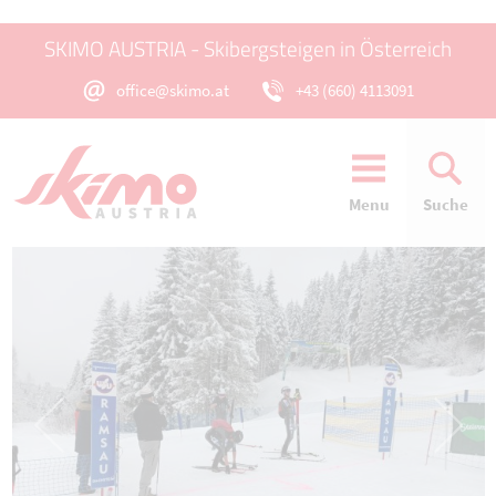
SKIMO AUSTRIA - Skibergsteigen in Österreich
office@skimo.at
+43 (660) 4113091
Menu
Suche