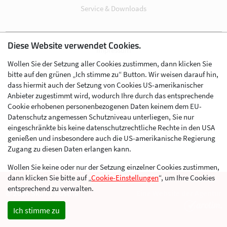
Service & Downloads
Diese Website verwendet Cookies.
Impressum
Wollen Sie der Setzung aller Cookies zustimmen, dann klicken Sie
Datenschutz
bitte auf den grünen „Ich stimme zu“ Button. Wir weisen darauf hin,
Cookie-Einstellungen
dass hiermit auch der Setzung von Cookies US-amerikanischer
Anbieter zugestimmt wird, wodurch Ihre durch das entsprechende
AGB
Cookie erhobenen personenbezogenen Daten keinem dem EU-
Kontakt
Datenschutz angemessen Schutzniveau unterliegen, Sie nur
eingeschränkte bis keine datenschutzrechtliche Rechte in den USA
Werben im Skibergsteigen
genießen und insbesondere auch die US-amerikanische Regierung
Zugang zu diesen Daten erlangen kann.
Wollen Sie keine oder nur der Setzung einzelner Cookies zustimmen,
dann klicken Sie bitte auf „
Cookie-Einstellungen
“, um Ihre Cookies
entsprechend zu verwalten.
© 2026 Skimo Austria
Eine Website der Agentur
Ich stimme zu