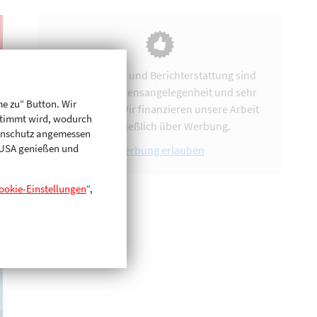
Vereinsarbeit und Berichterstattung sind
uns eine Herzensangelegenheit und sehr
me zu“ Button. Wir
zeitintensiv. Wir finanzieren unsere Arbeit
stimmt wird, wodurch
ausschließlich über Werbung.
enschutz angemessen
n USA genießen und
Werbung erlauben
ookie-Einstellungen
“,