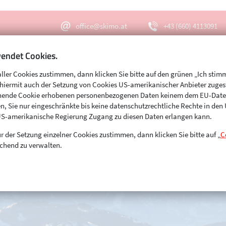
office@skimo.at
+43 (660) 4113091
endet Cookies.
aller Cookies zustimmen, dann klicken Sie bitte auf den grünen „Ich stim
Menu
Suche
s hiermit auch der Setzung von Cookies US-amerikanischer Anbieter zuge
echende Cookie erhobenen personenbezogenen Daten keinem dem EU-Dat
n, Sie nur eingeschränkte bis keine datenschutzrechtliche Rechte in de
US-amerikanische Regierung Zugang zu diesen Daten erlangen kann.
r der Setzung einzelner Cookies zustimmen, dann klicken Sie bitte auf „
C
chend zu verwalten.