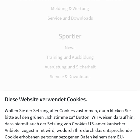
Meldung & Wertung
Service und Downloads
Sportler
News
Training und Ausbildung
Ausrüstung und Sicherheit
Service & Downloads
Diese Website verwendet Cookies.
Impressum
Wollen Sie der Setzung aller Cookies zustimmen, dann klicken Sie
Datenschutz
bitte auf den grünen „Ich stimme zu“ Button. Wir weisen darauf hin,
Cookie-Einstellungen
dass hiermit auch der Setzung von Cookies US-amerikanischer
Anbieter zugestimmt wird, wodurch Ihre durch das entsprechende
AGB
Cookie erhobenen personenbezogenen Daten keinem dem EU-