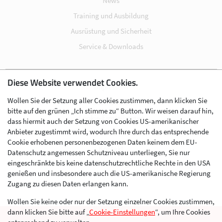
News
Training und Ausbildung
Ausrüstung und Sicherheit
Service & Downloads
Diese Website verwendet Cookies.
Impressum
Wollen Sie der Setzung aller Cookies zustimmen, dann klicken Sie
Datenschutz
bitte auf den grünen „Ich stimme zu“ Button. Wir weisen darauf hin,
Cookie-Einstellungen
dass hiermit auch der Setzung von Cookies US-amerikanischer
Anbieter zugestimmt wird, wodurch Ihre durch das entsprechende
AGB
Cookie erhobenen personenbezogenen Daten keinem dem EU-
Kontakt
Datenschutz angemessen Schutzniveau unterliegen, Sie nur
eingeschränkte bis keine datenschutzrechtliche Rechte in den USA
Werben im Skibergsteigen
genießen und insbesondere auch die US-amerikanische Regierung
Zugang zu diesen Daten erlangen kann.
Wollen Sie keine oder nur der Setzung einzelner Cookies zustimmen,
dann klicken Sie bitte auf „
Cookie-Einstellungen
“, um Ihre Cookies