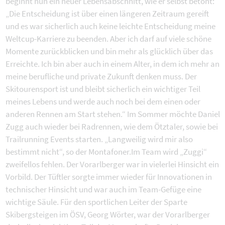
beginnt nun ein neuer Lebensabschnitt, wie er selbst betont:
„Die Entscheidung ist über einen längeren Zeitraum gereift
und es war sicherlich auch keine leichte Entscheidung meine
Weltcup-Karriere zu beenden. Aber ich darf auf viele schöne
Momente zurückblicken und bin mehr als glücklich über das
Erreichte. Ich bin aber auch in einem Alter, in dem ich mehr an
meine berufliche und private Zukunft denken muss. Der
Skitourensport ist und bleibt sicherlich ein wichtiger Teil
meines Lebens und werde auch noch bei dem einen oder
anderen Rennen am Start stehen.“ Im Sommer möchte Daniel
Zugg auch wieder bei Radrennen, wie dem Ötztaler, sowie bei
Trailrunning Events starten. „Langweilig wird mir also
bestimmt nicht“, so der Montafoner.Im Team wird „Zuggi“
zweifellos fehlen. Der Vorarlberger war in vielerlei Hinsicht ein
Vorbild. Der Tüftler sorgte immer wieder für Innovationen in
technischer Hinsicht und war auch im Team-Gefüge eine
wichtige Säule. Für den sportlichen Leiter der Sparte
Skibergsteigen im ÖSV, Georg Wörter, war der Vorarlberger