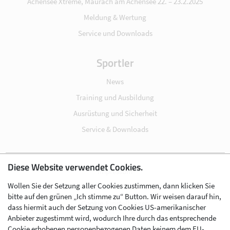
Achensee Xtreme, Maurach am Achensee 22. – 23.2.2025
Meldung & Wertung
Service und Downloads
Sportler
News
Training und Ausbildung
Ausrüstung und Sicherheit
Service & Downloads
Diese Website verwendet Cookies.
Impressum
Wollen Sie der Setzung aller Cookies zustimmen, dann klicken Sie
Datenschutz
bitte auf den grünen „Ich stimme zu“ Button. Wir weisen darauf hin,
Cookie-Einstellungen
dass hiermit auch der Setzung von Cookies US-amerikanischer
Anbieter zugestimmt wird, wodurch Ihre durch das entsprechende
AGB
Cookie erhobenen personenbezogenen Daten keinem dem EU-