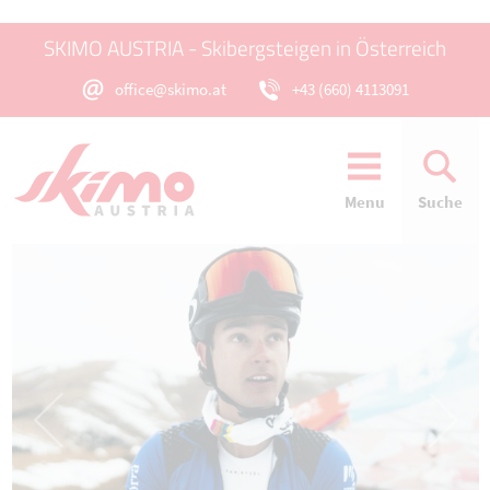
SKIMO AUSTRIA - Skibergsteigen in Österreich
office@skimo.at
+43 (660) 4113091
Menu
Suche