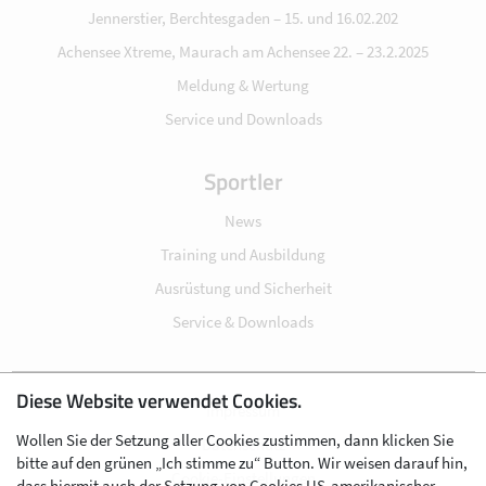
Jennerstier, Berchtesgaden – 15. und 16.02.202
Achensee Xtreme, Maurach am Achensee 22. – 23.2.2025
Meldung & Wertung
Service und Downloads
Sportler
News
Training und Ausbildung
Ausrüstung und Sicherheit
Service & Downloads
Diese Website verwendet Cookies.
Impressum
Wollen Sie der Setzung aller Cookies zustimmen, dann klicken Sie
Datenschutz
bitte auf den grünen „Ich stimme zu“ Button. Wir weisen darauf hin,
Cookie-Einstellungen
dass hiermit auch der Setzung von Cookies US-amerikanischer