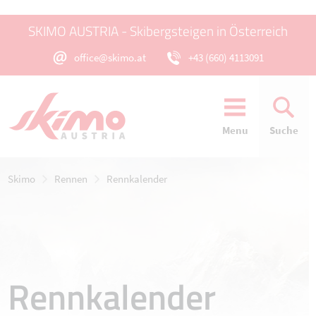
SKIMO AUSTRIA - Skibergsteigen in Österreich
office@skimo.at
+43 (660) 4113091
Menu
Suche
Skimo
Rennen
Rennkalender
Rennkalender