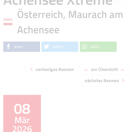
Österreich, Maurach am
Achensee
teilen
twittern
teilen
vorheriges Rennen
zur Übersicht
nächstes Rennen
08
Mär
2026