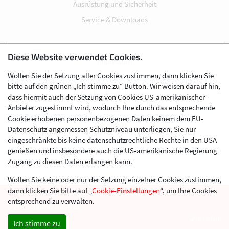
Ausrüstung und Sicherheit
Service & Downloads
Diese Website verwendet Cookies.
Impressum
Wollen Sie der Setzung aller Cookies zustimmen, dann klicken Sie
Datenschutz
bitte auf den grünen „Ich stimme zu“ Button. Wir weisen darauf hin,
Cookie-Einstellungen
dass hiermit auch der Setzung von Cookies US-amerikanischer
Anbieter zugestimmt wird, wodurch Ihre durch das entsprechende
AGB
Cookie erhobenen personenbezogenen Daten keinem dem EU-
Kontakt
Datenschutz angemessen Schutzniveau unterliegen, Sie nur
eingeschränkte bis keine datenschutzrechtliche Rechte in den USA
Werben im Skibergsteigen
genießen und insbesondere auch die US-amerikanische Regierung
Zugang zu diesen Daten erlangen kann.
Wollen Sie keine oder nur der Setzung einzelner Cookies zustimmen,
dann klicken Sie bitte auf „
Cookie-Einstellungen
“, um Ihre Cookies
entsprechend zu verwalten.
© 2026 Skimo Austria
Eine Website der Agentur
Ich stimme zu