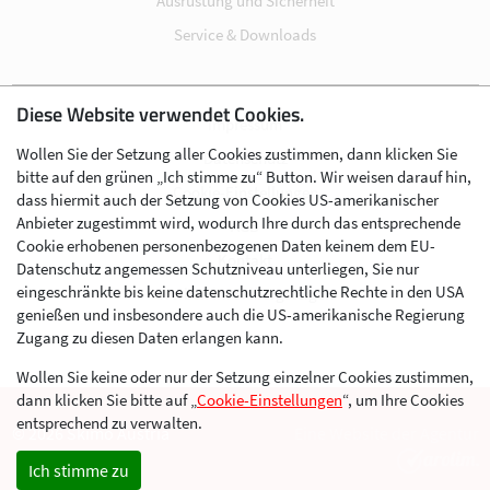
Ausrüstung und Sicherheit
Service & Downloads
Diese Website verwendet Cookies.
Impressum
Wollen Sie der Setzung aller Cookies zustimmen, dann klicken Sie
Datenschutz
bitte auf den grünen „Ich stimme zu“ Button. Wir weisen darauf hin,
Cookie-Einstellungen
dass hiermit auch der Setzung von Cookies US-amerikanischer
Anbieter zugestimmt wird, wodurch Ihre durch das entsprechende
AGB
Cookie erhobenen personenbezogenen Daten keinem dem EU-
Kontakt
Datenschutz angemessen Schutzniveau unterliegen, Sie nur
eingeschränkte bis keine datenschutzrechtliche Rechte in den USA
Werben im Skibergsteigen
genießen und insbesondere auch die US-amerikanische Regierung
Zugang zu diesen Daten erlangen kann.
Wollen Sie keine oder nur der Setzung einzelner Cookies zustimmen,
dann klicken Sie bitte auf „
Cookie-Einstellungen
“, um Ihre Cookies
entsprechend zu verwalten.
© 2026 Skimo Austria
Eine Website der Agentur
Ich stimme zu