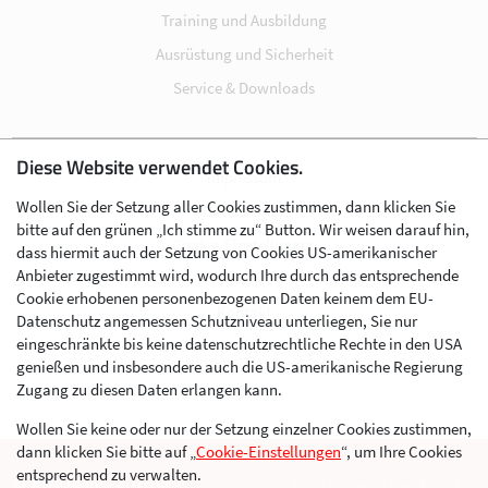
Training und Ausbildung
Ausrüstung und Sicherheit
Service & Downloads
Diese Website verwendet Cookies.
Impressum
Wollen Sie der Setzung aller Cookies zustimmen, dann klicken Sie
Datenschutz
bitte auf den grünen „Ich stimme zu“ Button. Wir weisen darauf hin,
Cookie-Einstellungen
dass hiermit auch der Setzung von Cookies US-amerikanischer
Anbieter zugestimmt wird, wodurch Ihre durch das entsprechende
AGB
Cookie erhobenen personenbezogenen Daten keinem dem EU-
Kontakt
Datenschutz angemessen Schutzniveau unterliegen, Sie nur
eingeschränkte bis keine datenschutzrechtliche Rechte in den USA
Werben im Skibergsteigen
genießen und insbesondere auch die US-amerikanische Regierung
Zugang zu diesen Daten erlangen kann.
Wollen Sie keine oder nur der Setzung einzelner Cookies zustimmen,
dann klicken Sie bitte auf „
Cookie-Einstellungen
“, um Ihre Cookies
entsprechend zu verwalten.
© 2026 Skimo Austria
Eine Website der Agentur