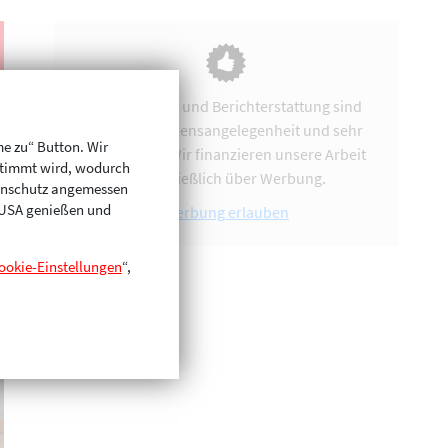
Vereinsarbeit und Berichterstattung sind
uns eine Herzensangelegenheit und sehr
me zu“ Button. Wir
zeitintensiv. Wir finanzieren unsere Arbeit
stimmt wird, wodurch
ausschließlich über Werbung.
enschutz angemessen
n USA genießen und
Werbung erlauben
ookie-Einstellungen
“,