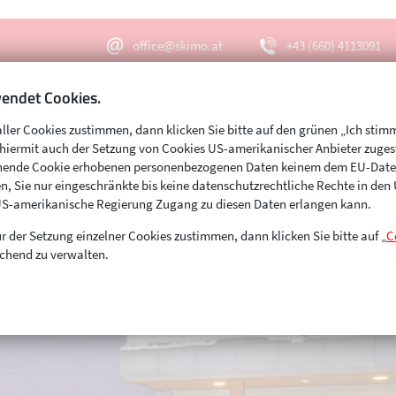
office@skimo.at
+43 (660) 4113091
endet Cookies.
aller Cookies zustimmen, dann klicken Sie bitte auf den grünen „Ich stim
Menu
Suche
s hiermit auch der Setzung von Cookies US-amerikanischer Anbieter zuge
echende Cookie erhobenen personenbezogenen Daten keinem dem EU-Dat
n, Sie nur eingeschränkte bis keine datenschutzrechtliche Rechte in de
US-amerikanische Regierung Zugang zu diesen Daten erlangen kann.
r der Setzung einzelner Cookies zustimmen, dann klicken Sie bitte auf „
C
chend zu verwalten.