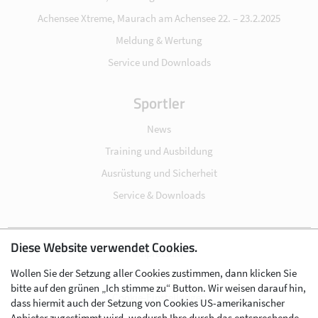
Achensee Xtreme, Maurach am Achensee 22. – 23.2.2025
Meldung & Wertung
Service und Downloads
Sportler
News
Training und Ausbildung
Ausrüstung und Sicherheit
Service & Downloads
Diese Website verwendet Cookies.
Impressum
Wollen Sie der Setzung aller Cookies zustimmen, dann klicken Sie
Datenschutz
bitte auf den grünen „Ich stimme zu“ Button. Wir weisen darauf hin,
Cookie-Einstellungen
dass hiermit auch der Setzung von Cookies US-amerikanischer
Anbieter zugestimmt wird, wodurch Ihre durch das entsprechende