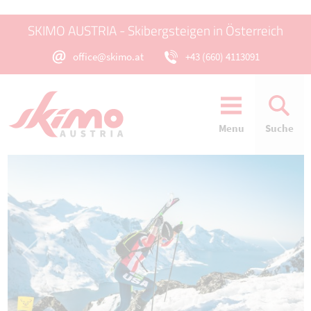
SKIMO AUSTRIA - Skibergsteigen in Österreich
office@skimo.at
+43 (660) 4113091
Menu
Suche