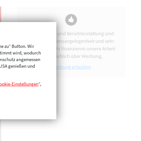
Vereinsarbeit und Berichterstattung sind
uns eine Herzensangelegenheit und sehr
me zu“ Button. Wir
zeitintensiv. Wir finanzieren unsere Arbeit
stimmt wird, wodurch
ausschließlich über Werbung.
enschutz angemessen
n USA genießen und
Werbung erlauben
ookie-Einstellungen
“,