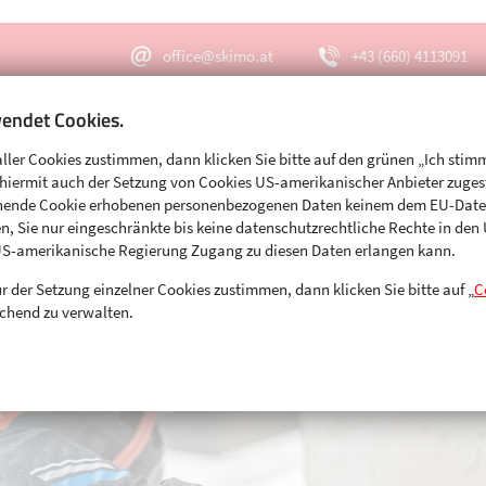
office@skimo.at
+43 (660) 4113091
endet Cookies.
aller Cookies zustimmen, dann klicken Sie bitte auf den grünen „Ich stim
Menu
Suche
s hiermit auch der Setzung von Cookies US-amerikanischer Anbieter zuge
echende Cookie erhobenen personenbezogenen Daten keinem dem EU-Dat
n, Sie nur eingeschränkte bis keine datenschutzrechtliche Rechte in de
US-amerikanische Regierung Zugang zu diesen Daten erlangen kann.
r der Setzung einzelner Cookies zustimmen, dann klicken Sie bitte auf „
C
chend zu verwalten.